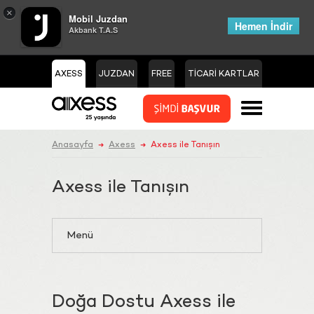
×
Mobil Juzdan
Hemen İndir
Akbank T.A.S
AXESS
JUZDAN
FREE
TİCARİ KARTLAR
Anasayfa
Axess
Axess ile Tanışın
➜
➜
Axess ile Tanışın
Menü
Doğa Dostu Axess ile