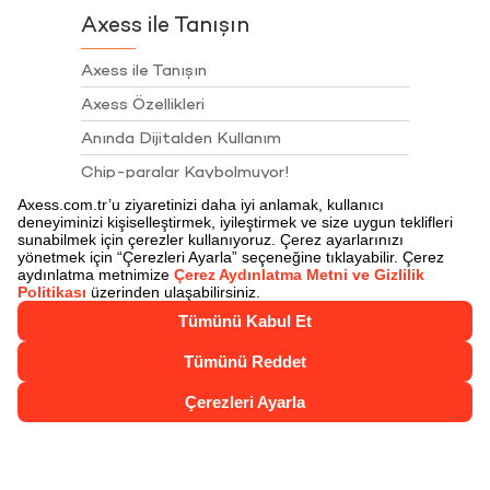
Axess ile Tanışın
Axess ile Tanışın
Axess Özellikleri
Anında Dijitalden Kullanım
Chip-paralar Kaybolmuyor!
Chip-para ile Öde
Juzdan
Juzdan İle Öde
Axess Nakit Çözümler
Axess Talimatları
Sigortalar
Akbank Juzdan 4. Yıl Kampanyası Çekiliş
Sonuçları
Kartlarımız