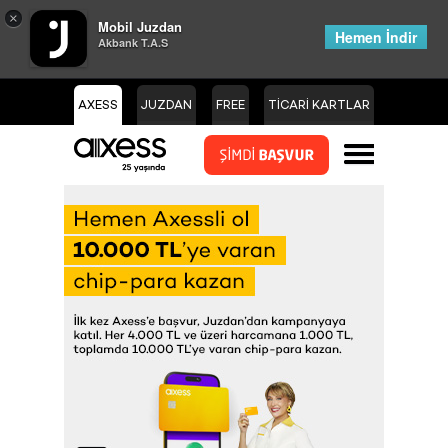
×
Mobil Juzdan
Hemen İndir
Akbank T.A.S
AXESS
JUZDAN
FREE
TİCARİ KARTLAR