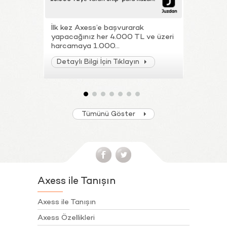
İlk kez Axess’e başvurarak
Axess ile
yapacağınız her 4.000 TL ve üzeri
sektörler
harcamaya 1.000...
TL ve üzeri
Detaylı Bilgi İçin Tıklayın
Detaylı B
Tümünü Göster
Axess ile Tanışın
Axess ile Tanışın
Axess Özellikleri