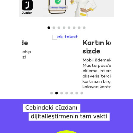
 Öde
Kartın kontrolü
sizde
ızı chip-
siniz!
Mobil ödemeler,
K
Masterpass’e kredi kartı
a
ekleme, internetten
t
alışveriş tercihi ve limiti gibi
i
kartınızın birçok özelliğini
kolayca kontrol edebilirsiniz.