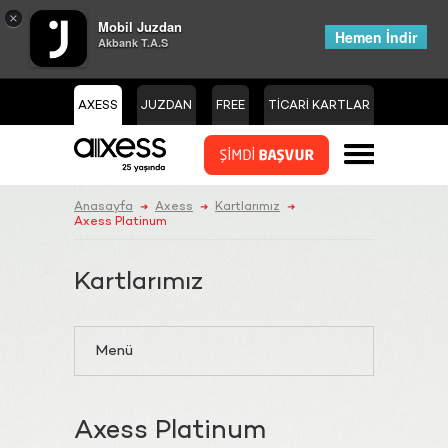
×
Mobil Juzdan
Hemen İndir
Akbank T.A.S
AXESS
JUZDAN
FREE
TİCARİ KARTLAR
Anasayfa
Axess
Kartlarımız
➜
➜
➜
Axess Platinum
Kartlarımız
Menü
Axess Platinum