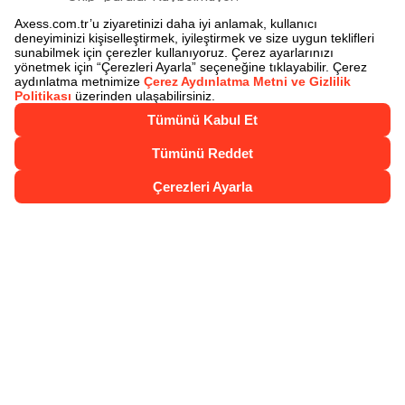
Chip-para ile Öde
Juzdan
Juzdan İle Öde
Axess Nakit Çözümler
Axess Talimatları
Sigortalar
Akbank Juzdan 4. Yıl Kampanyası Çekiliş
Sonuçları
Kartlarımız
Axess
Axess Troy
Axess Gold
Axess Platinum