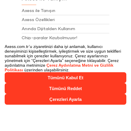
Axess ile Tanışın
Axess Özellikleri
Anında Dijitalden Kullanım
Chip-paralar Kaybolmuyor!
Chip-para ile Öde
Juzdan
Juzdan İle Öde
Axess Nakit Çözümler
Axess Talimatları
Sigortalar
Akbank Juzdan 4. Yıl Kampanyası Çekiliş
Sonuçları
Kartlarımız