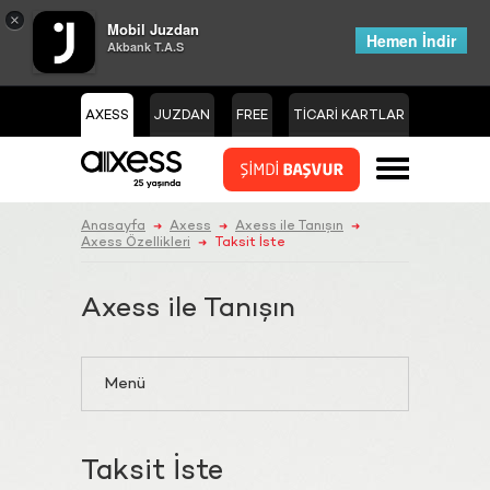
×
Mobil Juzdan
Hemen İndir
Akbank T.A.S
AXESS
JUZDAN
FREE
TİCARİ KARTLAR
Anasayfa
Axess
Axess ile Tanışın
➜
➜
➜
Axess Özellikleri
Taksit İste
➜
Axess ile Tanışın
Menü
Taksit İste