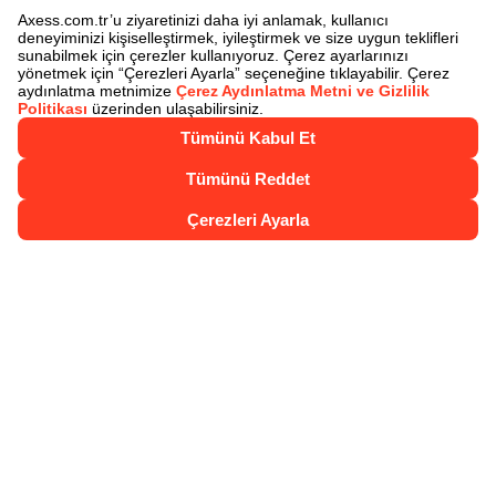
Chip-para ile Öde
Juzdan
Juzdan İle Öde
Axess Nakit Çözümler
Axess Talimatları
Sigortalar
Akbank Juzdan 4. Yıl Kampanyası Çekiliş
Sonuçları
Kartlarımız
Axess
Axess Troy
Axess Gold
Axess Platinum
Axess Öğrenci Kartı