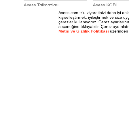
Axess Talimatları
Axess KOBİ
Sigortalar
Akbank Juzdan 4. Yıl
Kampanyası Çekiliş Sonuçları