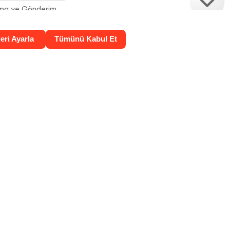
ama ve Gönderim
atma Metni ve
ası
rin Korunması