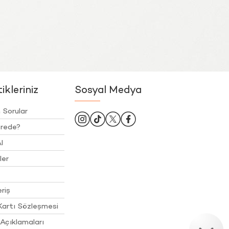
kleriniz
Sosyal Medya
 Sorular
rede?
l
ler
riş
Kartı Sözleşmesi
Açıklamaları