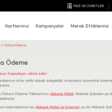
FAİZ VE ÜCRETLER
Kartlarımız
Kampanyalar
Merak Ettikleriniz
Fatura Ödeme
➜
ra Ödeme
ınızı Axessleyin, rahat edin!
alarınızı ister anlık olarak ödeyebilir, isterseniz otomatik ödem
rsiniz.
 Fatura Ödeme Talimatınızı
Akbank Mobil
, Akbank Şubeleri ya 
ilirsiniz.
ura ödemelerinizi ise
Akbank Mobil ve İnternet
ya da Akbank Şube'