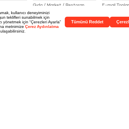
Gıda / Market / Restoran
E-mail Topl
İlkeleri
Akaryakıt / Otomotiv
Çerez Aydınl
Giyim / Kozmetik / Aksesuar
Gizlilik Politik
Elektronik / İletişim
Kişisel Verile
Ev / Mobilya / Beyaz Eşya
Bize Ulaşın
Turizm / Seyahat
Online Alışveriş / Eğlence
Sigorta / Sağlık / Eğitim
Yurt dışı Kampanyaları
Nakit İhtiyaçlar
Market Fırsatları
E-ticarette 9 Taksit Fırsatları