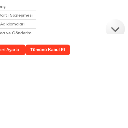
riş
Kartı Sözleşmesi
Açıklamaları
ama ve Gönderim
atma Metni ve
ası
rin Korunması