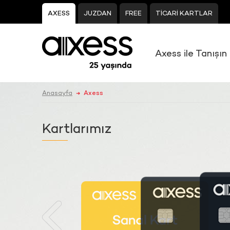
AXESS
JUZDAN
FREE
TİCARİ KARTLAR
Axess ile Tanışın
Anasayfa
Axess
➜
Kartlarımız