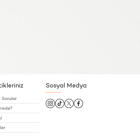
kleriniz
Sosyal Medya
 Sorular
rede?
l
ler