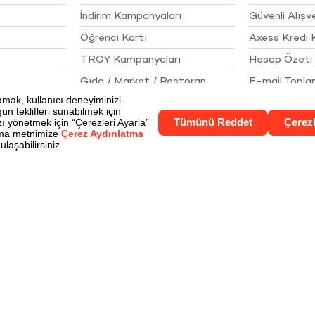
İndirim Kampanyaları
Güvenli Alışve
Öğrenci Kartı
Axess Kredi 
TROY Kampanyaları
Hesap Özeti 
Gıda / Market / Restoran
E-mail Topl
İlkeleri
Akaryakıt / Otomotiv
Çerez Aydınl
Giyim / Kozmetik / Aksesuar
Gizlilik Politik
Elektronik / İletişim
Kişisel Verile
Ev / Mobilya / Beyaz Eşya
Bize Ulaşın
Turizm / Seyahat
Online Alışveriş / Eğlence
Sigorta / Sağlık / Eğitim
Yurt dışı Kampanyaları
Nakit İhtiyaçlar
Market Fırsatları