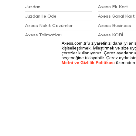
Juzdan
Axess Ek Kart
Juzdan İle Öde
Axess Sanal Kart
Axess Nakit Çözümler
Axess Business
Axess Talimatları
Axess KOBİ
Sigortalar
Akbank Juzdan 4. Yıl
Kampanyası Çekiliş Sonuçları