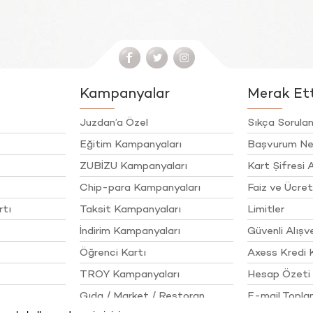
Kampanyalar
Merak Etti
Juzdan’a Özel
Sıkça Sorulan
Eğitim Kampanyaları
Başvurum Ne
ZUBİZU Kampanyaları
Kart Şifresi A
Chip-para Kampanyaları
Faiz ve Ücret
rtı
Taksit Kampanyaları
Limitler
İndirim Kampanyaları
Güvenli Alışve
Öğrenci Kartı
Axess Kredi 
TROY Kampanyaları
Hesap Özeti 
Gıda / Market / Restoran
E-mail Topl
İlkeleri