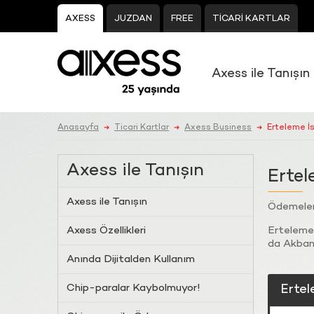
AXESS
JUZDAN
FREE
TİCARİ KARTLAR
Axess ile Tanışın
Anasayfa
Ticari Kartlar
Axess Business
Erteleme İ
➜
➜
➜
Axess ile Tanışın
Ertel
Axess ile Tanışın
Ödemeleri
Axess Özellikleri
Erteleme 
da Akbank
Anında Dijitalden Kullanım
Chip-paralar Kaybolmuyor!
Ertel