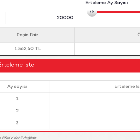
Erteleme Ay Sayısı
:
Peşin Faiz
Ö
1.562,60 TL
Erteleme İste
Ay sayısı
Erteleme İs
1
2
3
a BSMV dahil değildir