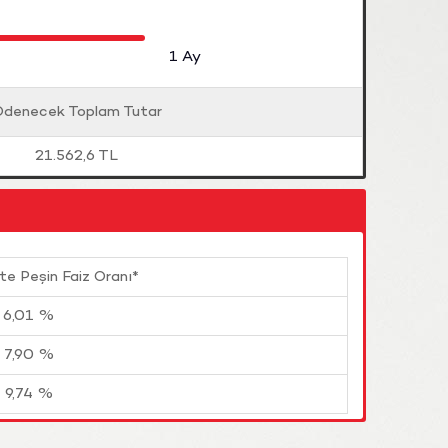
1
Ay
denecek Toplam Tutar
21.562,6 TL
te Peşin Faiz Oranı*
6,01 %
7,90 %
9,74 %