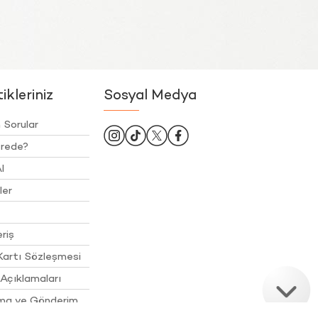
kleriniz
Sosyal Medya
 Sorular
rede?
l
ler
riş
Kartı Sözleşmesi
Açıklamaları
ama ve Gönderim