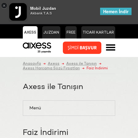
×
Mobil Juzdan
Hemen İndir
Akbank T.A.S
AXESS
JUZDAN
FREE
TİCARİ KARTLAR
Anasayfa
Axess
Axess ile Tanışın
➜
➜
➜
Axess Harcama Sözü Fırsatları
Faiz İndirimi
➜
Axess ile Tanışın
Menü
Faiz İndirimi