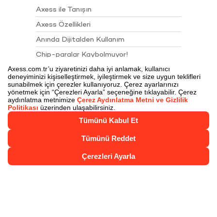
Axess ile Tanışın
Axess Özellikleri
Anında Dijitalden Kullanım
Chip-paralar Kaybolmuyor!
Chip-para ile Öde
Juzdan
Juzdan İle Öde
Axess Nakit Çözümler
Axess Talimatları
Sigortalar
Akbank Juzdan 4. Yıl Kampanyası Çekiliş
Sonuçları
Kartlarımız
Axess