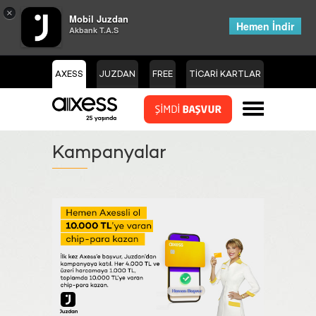
×
Mobil Juzdan
Hemen İndir
Akbank T.A.S
AXESS
JUZDAN
FREE
TİCARİ KARTLAR
Kampanyalar