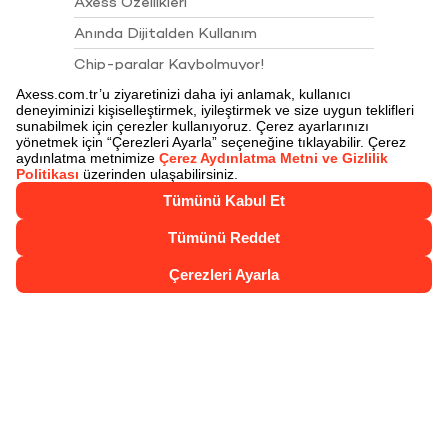
Axess Özellikleri
Anında Dijitalden Kullanım
Chip-paralar Kaybolmuyor!
Chip-para ile Öde
Juzdan
Juzdan İle Öde
Axess Nakit Çözümler
Axess Talimatları
Sigortalar
Akbank Juzdan 4. Yıl Kampanyası Çekiliş
Sonuçları
Kartlarımız
Axess
Axess Troy