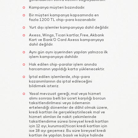
göründükten sonra katılım sağlayabilirsin.
Kampanya müşteri bazındadır.
Bir müşteri kampanya kapsamında en
fazla 1.200 TL chip-para kazanabilir.
Yurt dışı işlemler kampanyaya dahil değildir.
Axess, Wings, Ticari kartlar, Free, Akbank
Kart ve Bank’O Card Axess kampanyaya
dahil değildir.
Aynı gün aynı işyerinden yapılan yalnızca ilk
işlem kampanyaya dahildir.
Hak edilen chip-paralar işlem anında
harcamanın yapıldığı karta yüklenecektir.
İptal edilen işlemlerde, chip-para
kazanımlarının da iptal edileceğini
bildirmek isteriz.
Yasal mevzuat gereği, mal veya hizmet
alımı sonrası belli bir ücret karşılığı borcun
taksitlendirilmesi veya ödemenin
ertelendiği dönemler de dâhil olmak üzere,
kredi kartları ile gerçekleştirilecek mal ve
hizmet alımları ile nakit çekimlerinde
taksitlendirme süresi bireysel kredi kartları
için 12 ayı, kurumsal/ticari kredi kartları için
ise 18 ayı geçemez. Bu süre bireysel kredi
kartları ile yapılan; basılı ve külçe halinde