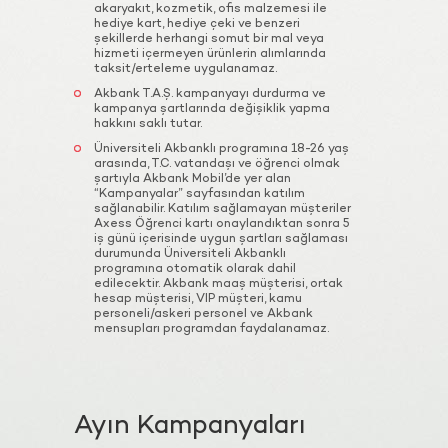
akaryakıt, kozmetik, ofis malzemesi ile
hediye kart, hediye çeki ve benzeri
şekillerde herhangi somut bir mal veya
hizmeti içermeyen ürünlerin alımlarında
taksit/erteleme uygulanamaz.
Akbank T.A.Ş. kampanyayı durdurma ve
kampanya şartlarında değişiklik yapma
hakkını saklı tutar.
Üniversiteli Akbanklı programına 18-26 yaş
arasında, T.C. vatandaşı ve öğrenci olmak
şartıyla Akbank Mobil’de yer alan
“Kampanyalar” sayfasından katılım
sağlanabilir. Katılım sağlamayan müşteriler
Axess Öğrenci kartı onaylandıktan sonra 5
iş günü içerisinde uygun şartları sağlaması
durumunda Üniversiteli Akbanklı
programına otomatik olarak dahil
edilecektir. Akbank maaş müşterisi, ortak
hesap müşterisi, VIP müşteri, kamu
personeli/askeri personel ve Akbank
mensupları programdan faydalanamaz.
Ayın
Kampanyaları