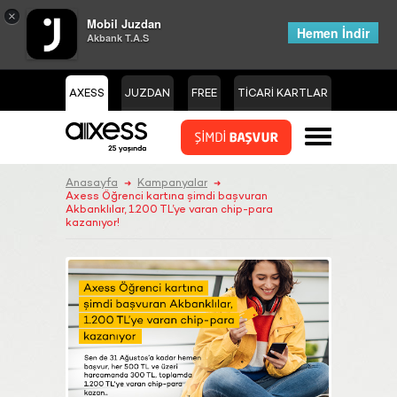
×
Mobil Juzdan
Hemen İndir
Akbank T.A.S
AXESS
JUZDAN
FREE
TİCARİ KARTLAR
Anasayfa
Kampanyalar
➜
➜
Axess Öğrenci kartına şimdi başvuran
Akbanklılar, 1.200 TL’ye varan chip-para
kazanıyor!