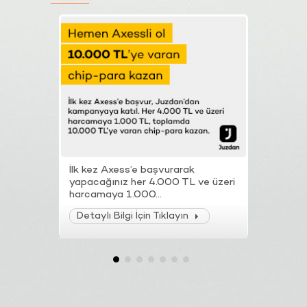
İlk kez Axess’e başvurarak
Axess ile
yapacağınız her 4.000 TL ve üzeri
sektörler
harcamaya 1.000...
TL ve üzeri
Detaylı Bilgi İçin Tıklayın
Detaylı B