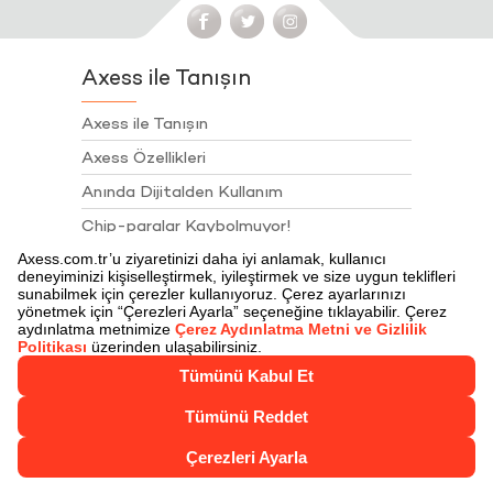
Axess ile Tanışın
Axess ile Tanışın
Axess Özellikleri
Anında Dijitalden Kullanım
Chip-paralar Kaybolmuyor!
Chip-para ile Öde
Juzdan
Juzdan İle Öde
Axess Nakit Çözümler
Axess Talimatları
Sigortalar
Akbank Juzdan 4. Yıl Kampanyası Çekiliş
Sonuçları