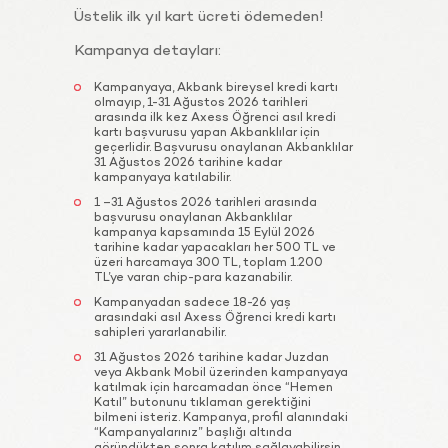
Üstelik ilk yıl kart ücreti ödemeden!
Kampanya detayları:
Kampanyaya, Akbank bireysel kredi kartı
olmayıp, 1-31 Ağustos 2026 tarihleri
arasında ilk kez Axess Öğrenci asıl kredi
kartı başvurusu yapan Akbanklılar için
geçerlidir. Başvurusu onaylanan Akbanklılar
31 Ağustos 2026 tarihine kadar
kampanyaya katılabilir.
1 –31 Ağustos 2026 tarihleri arasında
başvurusu onaylanan Akbanklılar
kampanya kapsamında 15 Eylül 2026
tarihine kadar yapacakları her 500 TL ve
üzeri harcamaya 300 TL, toplam 1.200
TL’ye varan chip-para kazanabilir.
Kampanyadan sadece 18-26 yaş
arasındaki asıl Axess Öğrenci kredi kartı
sahipleri yararlanabilir.
31 Ağustos 2026 tarihine kadar Juzdan
veya Akbank Mobil üzerinden kampanyaya
katılmak için harcamadan önce “Hemen
Katıl” butonunu tıklaman gerektiğini
bilmeni isteriz. Kampanya, profil alanındaki
“Kampanyalarınız” başlığı altında