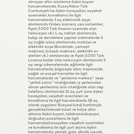
olmayan altın ürünlerine ilişkin kuyum
harcamalarında, Kuzey Kıbrıs Türk
Cumhuriyeti’ne ilişkin havayolları, seyahat
acenteleri, konaklama ile ilgili
harcamalarda 3 ay, elektronik eşya
alımlarında (Video, kamera, ses sistemleri,
fiyatı 5.000 Türk lirasının üzerinde olan
televizyon vb) 4 ay, tablet alımlarında,
kulüp ve derneklere yapılan ödemelerde 6
ay, sağlık ürünü alımlarında, mobilya ve
elektrikli eşya (Buzdolabı, çamaşır
makinesi, bulaşık makinesi, elektrikli ev
aletleri vb.) alımlarında ve fiyatı 5.000 Türk
Lirasına kadar olan televizyon alımlarında 9
ay, vergi ödemelerinde, eğitimle ilgili
harcamalarda, bilgisayar alımı, taşımacılık,
sağlık ve sosyal hizmetler ile ilgili
harcamalarda ve ''yenileme merkezi'' veya
''yetkili satıcı'' niteliğindeki iş yerlerinden
alınan yenilenmiş ürün niteliğinde olan cep
telefonu alımlarında 12 ay, yurt içine ilişkin
havayolları, seyahat acenteleri ve
konaklama ile ilgili harcamalarda 18 ay
olarak uygulanır. Bireysel kredi kartlarıyla
gerçekleştirilecek basılı ve külçe altın
alımına ilişkin kuyum, telekomünikasyon,
doğrudan pazarlama ile ilgili
harcamalar,havayolları, seyahat acenteleri
ve konaklama ile ilgili yurt dışına ilişkin
harcamalarda, yemek, gıda, alkollü içecek,