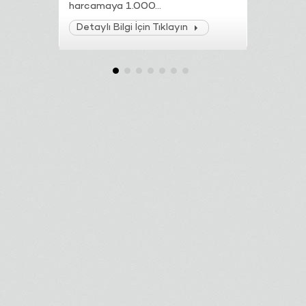
harcamaya 1.000...
TL ve üzeri
Detaylı Bilgi İçin Tıklayın
Detaylı B