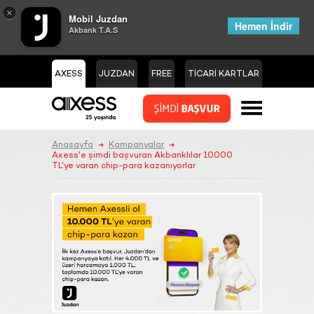
×
Mobil Juzdan
Hemen İndir
Akbank T.A.S
AXESS
JUZDAN
FREE
TİCARİ KARTLAR
Anasayfa
Kampanyalar
➜
➜
Axess'e şimdi başvuran Akbanklılar 10.000
TL'ye varan chip-para kazanıyorlar