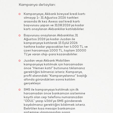
Kampanya detayları:
Kampanyaya, Akbank bireysel kredi kartı
olmayıp 1– 31 Ağustos 2026 tarihleri
arasında ilk kez Axess asıl kredi kartı
başvurusu yapan ve 31.08.2026’ya kadar
kartı onaylanan Akbanklılar katılabilirler.
Başvurusu onaylanan Akbanklılar, 31
Ağustos 2026’ya kadar Juzdan ile
kampanyaya katılarak 15 Eylül 2026
tarihine kadar yapacakları her 4.000 TL ve
üzeri harcamaya 1.000 TL, toplam 10.000
TL’ye varan chip-para kazanabilirler.
Juzdan veya Akbank Mobil’den
kampanyaya katılmak için harcamadan
önce “Hemen katıl” butonuna tıklamanız
gerektiğini bilmenizi isteriz. Kampanya,
profil alanındaki “Kampanyalarınız” başlığı
altında göründükten sonra katılım
gerçekleşir.
SMS ile kampanyaya katılmak için ilk
harcamadan önce bankamızın sistemine
kayıtlı olan cep telefonu numaranızdan
“ODUL” yazıp 4566’ya SMS göndererek
kaydolmanız gerektiğini bildirmek isteriz.
Belirtilen kısa mesajın bankamızın
sistemine ulaşmasından sonra