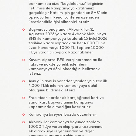
bankamızca size “kaydoldunuz” bilgisinin
iletilmesi ile kampanyaya katılımınız
gerçekleşir. Katılım için gönderilen SMS’lerin
operatörlerin kendi tarifeleri üzerinden
ücretlendirildiğini bilmenizi isteriz.
Başvurusu onaylanan Akbanklılar, 31
Ağustos 2026’ya kadar Akbank Mobil veya
SMS ile kampanyaya katılarak 15 Eylül 2026
tarihine kadar yapacakları her 4.000 TL ve
üzeri harcamaya 1.000 TL, toplam 10.000
TL’ye varan chip-para kazanabilirler.
Kuyum, sigorta, BES, vergi harcamaları ile
nakit ve nakde yönelik işlemlerin
kampanyaya dâhil olmadığını belirtmek
isteriz.
Aynı gün aynı iş yerinden yapılan yalnızca ilk
4.000 TL’lik işlemin kampanyaya dahil
olduğunu bildirmek isteriz.
Free, ticari kartlar, ek kart, öğrenci kart ve
sanal kart başvurularının kampanya
kapsamında olmadığını hatırlatırız.
Kampanya bireysel bazda düzenlenir.
Akbanklılar kampanya boyunca toplam
10.000 TL’ye varan chip-para kazanımına
ek olarak, üye iş yerlerinden ve diğer