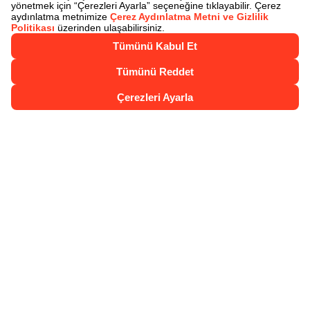
Juzdan İle Öde
Axess Nakit Çözümler
Axess Talimatları
Sigortalar
Akbank Juzdan 4. Yıl Kampanyası Çekiliş
Sonuçları
Kartlarımız
Axess
Axess Troy
Axess Gold
Axess Platinum
Axess Öğrenci Kartı
Axess Ek Kart
Axess Sanal Kart