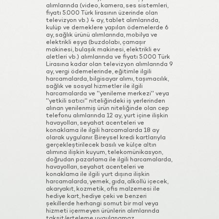
alımlarında (video, kamera, ses sistemleri,
fiyatı 5.000 Türk lirasının üzerinde olan
televizyon vb.) 4 ay, tablet alımlarında,
kulüp ve derneklere yapılan ödemelerde 6
ay, sağlık ürünü alımlarında, mobilya ve
elektrikli eşya (buzdolabı, çamaşır
makinesi, bulaşık makinesi, elektrikli ev
aletleri vb.) alımlarında ve fiyatı 5.000 Türk
Lirasına kadar olan televizyon alımlarında 9
ay, vergi ödemelerinde, eğitimle ilgili
harcamalarda, bilgisayar alımı, taşımacılık,
sağlık ve sosyal hizmetler ile ilgili
harcamalarda ve ''yenileme merkezi'' veya
''yetkili satıcı'' niteliğindeki iş yerlerinden
alınan yenilenmiş ürün niteliğinde olan cep
telefonu alımlarında 12 ay, yurt içine ilişkin
havayolları, seyahat acenteleri ve
konaklama ile ilgili harcamalarda 18 ay
olarak uygulanır. Bireysel kredi kartlarıyla
gerçekleştirilecek basılı ve külçe altın
alımına ilişkin kuyum, telekomünikasyon,
doğrudan pazarlama ile ilgili harcamalarda,
havayolları, seyahat acenteleri ve
konaklama ile ilgili yurt dışına ilişkin
harcamalarda, yemek, gıda, alkollü içecek,
akaryakıt, kozmetik, ofis malzemesi ile
hediye kart, hediye çeki ve benzeri
şekillerde herhangi somut bir mal veya
hizmeti içermeyen ürünlerin alımlarında
taksit/erteleme uygulanamaz.