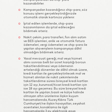
kampanyalardan da chip-para
kazanabilirler.
Kampanyadan kazandığınız chip-para, söz
konusu işlemi gerçekleştirdiğinizde
otomatik olarak kartınıza yüklenir.
İptal edilen işlemlerde, chip-para
kazanımlarının da iptal edileceğini
bildirmek isteriz.
Nakit çekim, para transferi, fon alım satım
ve BES işlemleri, anlık ve otomatik fatura
ödemeleri, vergi ödemeleri ve chip-para ile
yapılan alışverişlerin kampanyaya dâhil
olmadığını bildirmek isteriz.
Yasal mevzuat gereği, mal veya hizmet
alımı sonrası belli bir ücret karşılığı borcun
taksitlendirilmesi veya ödemenin
ertelendiği dönemler de dâhil olmak üzere,
kredi kartları ile gerçekleştirilecek mal ve
hizmet alımları ile nakit çekimlerinde
taksitlendirme süresi bireysel kredi kartları
için 12 ayı, kurumsal/ticari kredi kartları için
ise 18 ayı geçemez. Bu süre bireysel kredi
kartları ile yapılan; basılı ve külçe halinde
olmayan altın ürünlerine ilişkin kuyum
harcamalarında, Kuzey Kıbrıs Türk
Cumhuriyeti’ne ilişkin havayolları, seyahat
acenteleri, konaklama ile ilgili
harcamalarda 3 ay, elektronik eşya