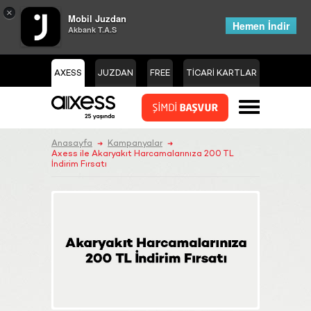
×
Mobil Juzdan
Hemen İndir
Akbank T.A.S
AXESS
JUZDAN
FREE
TİCARİ KARTLAR
Anasayfa
Kampanyalar
➜
➜
Axess ile Akaryakıt Harcamalarınıza 200 TL
İndirim Fırsatı