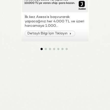
İlk kez Axess’e başvurarak
Axess ile
yapacağınız her 4.000 TL ve üzeri
sektörler
harcamaya 1.000...
TL ve üzeri
Detaylı Bilgi İçin Tıklayın
Detaylı B