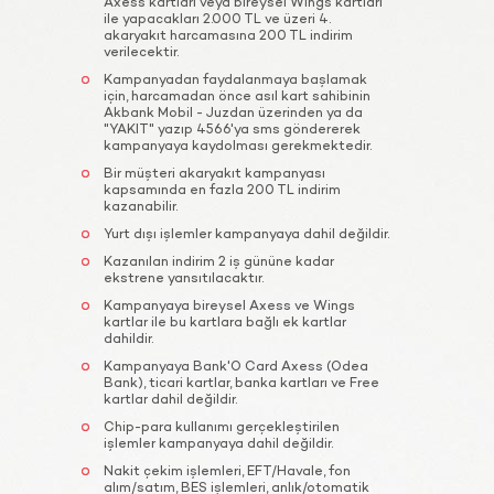
Axess kartları veya bireysel Wings kartları
ile yapacakları 2.000 TL ve üzeri 4.
akaryakıt harcamasına 200 TL indirim
verilecektir.
Kampanyadan faydalanmaya başlamak
için, harcamadan önce asıl kart sahibinin
Akbank Mobil - Juzdan üzerinden ya da
"YAKIT" yazıp 4566'ya sms göndererek
kampanyaya kaydolması gerekmektedir.
Bir müşteri akaryakıt kampanyası
kapsamında en fazla 200 TL indirim
kazanabilir.
Yurt dışı işlemler kampanyaya dahil değildir.
Kazanılan indirim 2 iş gününe kadar
ekstrene yansıtılacaktır.
Kampanyaya bireysel Axess ve Wings
kartlar ile bu kartlara bağlı ek kartlar
dahildir.
Kampanyaya Bank'O Card Axess (Odea
Bank), ticari kartlar, banka kartları ve Free
kartlar dahil değildir.
Chip-para kullanımı gerçekleştirilen
işlemler kampanyaya dahil değildir.
Nakit çekim işlemleri, EFT/Havale, fon
alım/satım, BES işlemleri, anlık/otomatik