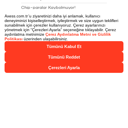
Chip-paralar Kaybolmuyor!
Chip-para ile Öde
Juzdan
Juzdan İle Öde
Axess Nakit Çözümler
Axess Talimatları
Sigortalar
Akbank Juzdan 4. Yıl Kampanyası Çekiliş
Sonuçları
Kartlarımız
Axess
Axess Troy
Axess Gold
Axess Platinum