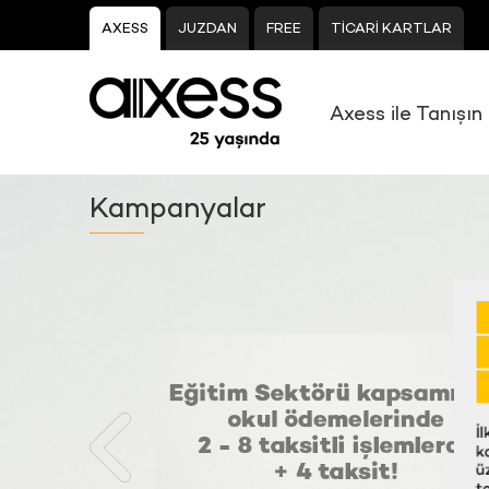
AXESS
JUZDAN
FREE
TİCARİ KARTLAR
Axess ile Tanışın
Kampanyalar