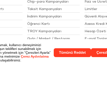
Chip-para Kampanyaları
Faiz ve Ücret
rtı
Taksit Kampanyaları
Limitler
İndirim Kampanyaları
Güvenli Alışve
Öğrenci Kartı
Axess Kredi 
TROY Kampanyaları
Hesap Özeti 
Gıda / Market / Restoran
E-mail Topl
İlkeleri
Akaryakıt / Otomotiv
Çerez Aydınl
Giyim / Kozmetik / Aksesuar
Gizlilik Politik
Elektronik / İletişim
Kişisel Verile
Ev / Mobilya / Beyaz Eşya
Bize Ulaşın
Turizm / Seyahat
Online Alışveriş / Eğlence
Sigorta / Sağlık / Eğitim
Yurt dışı Kampanyaları
Nakit İhtiyaçlar