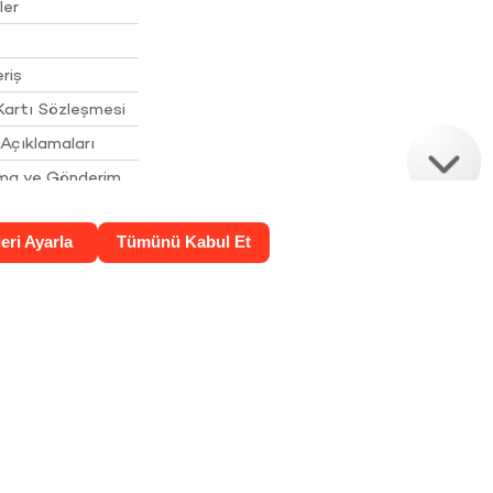
ler
riş
Kartı Sözleşmesi
Açıklamaları
ama ve Gönderim
atma Metni ve
ası
rin Korunması