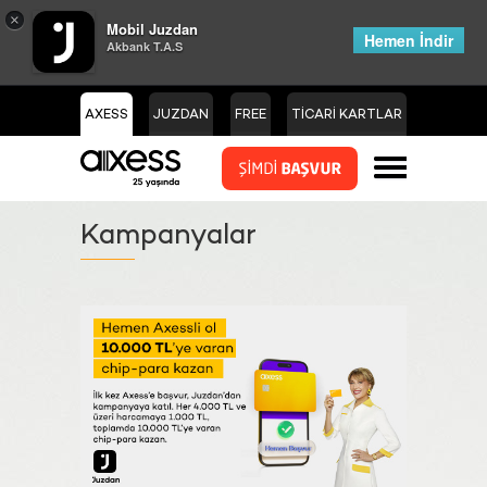
×
Mobil Juzdan
Hemen İndir
Akbank T.A.S
AXESS
JUZDAN
FREE
TİCARİ KARTLAR
Kampanyalar