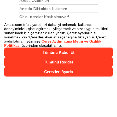
Axess Özellikleri
Anında Dijitalden Kullanım
Chip-paralar Kaybolmuyor!
Chip-para ile Öde
Juzdan
Juzdan İle Öde
Axess Nakit Çözümler
Axess Talimatları
Sigortalar
Akbank Juzdan 4. Yıl Kampanyası Çekiliş
Sonuçları
Kartlarımız
Axess
Axess Troy