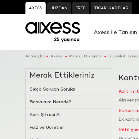
AXESS
JUZDAN
FREE
TİCARİ KARTLAR
Axess ile Tanışın
Anasayfa
Axess
Merak Ettikleriniz
Güvenli Alışveriş
➜
➜
➜
Merak Ettikleriniz
Kontr
Sıkça Sorulan Sorular
Kart limi
Alışverişi
Başvurum Nerede?
Ek kartın
Kart Şifresi Al
Ek kartını
Faiz ve Ücretler
Kötü gün
BodyCard 