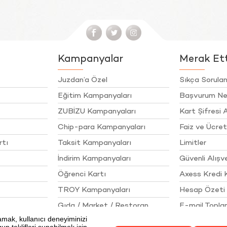
Kampanyalar
Merak Etti
Juzdan’a Özel
Sıkça Sorulan
Eğitim Kampanyaları
Başvurum Ne
ZUBİZU Kampanyaları
Kart Şifresi A
Chip-para Kampanyaları
Faiz ve Ücret
rtı
Taksit Kampanyaları
Limitler
İndirim Kampanyaları
Güvenli Alışve
Öğrenci Kartı
Axess Kredi 
TROY Kampanyaları
Hesap Özeti 
Gıda / Market / Restoran
E-mail Topl
İlkeleri
Akaryakıt / Otomotiv