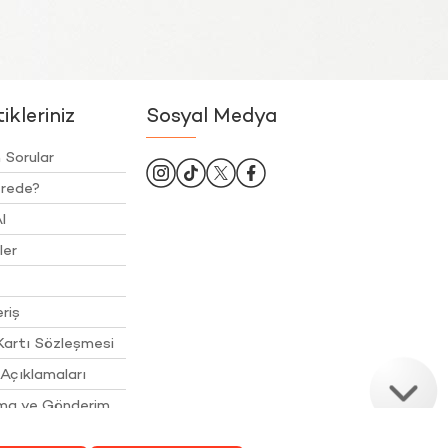
kleriniz
Sosyal Medya
 Sorular
rede?
l
ler
riş
Kartı Sözleşmesi
Açıklamaları
ama ve Gönderim