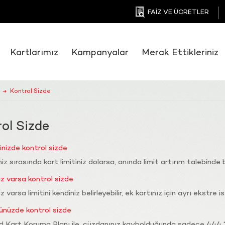
FAİZ VE ÜCRETLER
Kartlarımız
Kampanyalar
Merak Ettikleriniz
Kontrol Sizde
➜
ol Sizde
tinizde kontrol sizde
niz sırasında kart limitiniz dolarsa, anında limit artırım talebinde b
ız varsa kontrol sizde
z varsa limitini kendiniz belirleyebilir, ek kartınız için ayrı ekstre is
ünüzde kontrol sizde
Kart Koruma Planı ile, cüzdanınız kaybolduğunda sadece 444 25