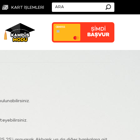
KART İŞLEMLERİ
ulunabilirsiniz.
teyebilirsiniz.
 25’i arayarak Akbank ya da diğer bankalara ait