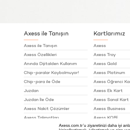
Axess ile Tanışın
Kartlarımız
Axess ile Tanışın
Axess
Axess Özellikleri
Axess Troy
Anında Dijitalden Kullanım
Axess Gold
Chip-paralar Kaybolmuyor!
Axess Platinum
Chip-para ile Öde
Axess Öğrenci Ka
Juzdan
Axess Ek Kart
Juzdan İle Öde
Axess Sanal Kart
Axess Nakit Çözümler
Axess Business
Axess Talimatları
Axess KOBİ
Sigortalar