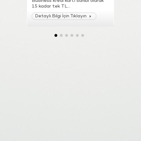
Business kredi kartı sahibi olarak
sahibi ola
15 kadar tek TL...
yapacağını
Detaylı Bilgi İçin Tıklayın
Detaylı B