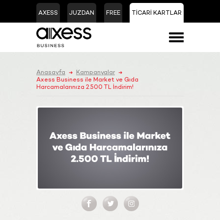
AXESS
JUZDAN
FREE
TİCARİ KARTLAR
Anasayfa
Kampanyalar
➜
➜
Axess Business ile Market ve Gıda
Harcamalarınıza 2.500 TL İndirim!