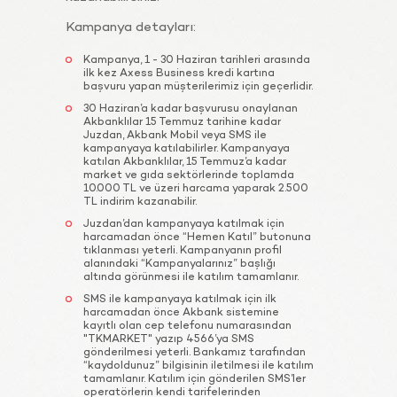
Kampanya detayları:
Kampanya, 1 - 30 Haziran tarihleri arasında
ilk kez Axess Business kredi kartına
başvuru yapan müşterilerimiz için geçerlidir.
30 Haziran’a kadar başvurusu onaylanan
Akbanklılar 15 Temmuz tarihine kadar
Juzdan, Akbank Mobil veya SMS ile
kampanyaya katılabilirler. Kampanyaya
katılan Akbanklılar, 15 Temmuz’a kadar
market ve gıda sektörlerinde toplamda
10.000 TL ve üzeri harcama yaparak 2.500
TL indirim kazanabilir.
Juzdan’dan kampanyaya katılmak için
harcamadan önce “Hemen Katıl” butonuna
tıklanması yeterli. Kampanyanın profil
alanındaki “Kampanyalarınız” başlığı
altında görünmesi ile katılım tamamlanır.
SMS ile kampanyaya katılmak için ilk
harcamadan önce Akbank sistemine
kayıtlı olan cep telefonu numarasından
"TKMARKET" yazıp 4566’ya SMS
gönderilmesi yeterli. Bankamız tarafından
“kaydoldunuz” bilgisinin iletilmesi ile katılım
tamamlanır. Katılım için gönderilen SMS’ler
operatörlerin kendi tarifelerinden