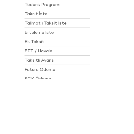
Tedarik Programı
Taksit İste
Talimatlı Taksit İste
Erteleme İste
Ek Taksit
EFT / Havale
Taksitli Avans
Fatura Ödeme
SGK Ödeme
Sanal Kart
Hesaplara Erişim