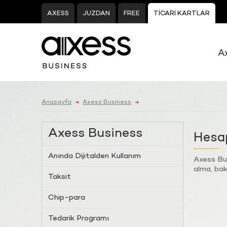
AXESS
JUZDAN
FREE
TİCARİ KARTLAR
A
Anasayfa
Axess Business
➜
➜
Axess Business
Hesap
Anında Dijitalden Kullanım
Axess Bus
alma, baki
Taksit
Chip-para
Tedarik Programı