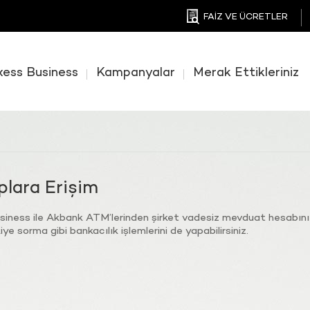
FAİZ VE ÜCRETLER
xess Business
Kampanyalar
Merak Ettikleriniz
lara Erişim
iness ile Akbank ATM’lerinden şirket vadesiz mevduat hesabınıza
ye sorma gibi bankacılık işlemlerini de yapabilirsiniz.