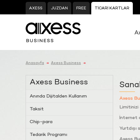
AXESS
JUZDAN
FREE
TİCARİ KARTLAR
A
Anasayfa
Axess Business
➜
➜
Axess Business
Sanal
Anında Dijitalden Kullanım
Axess Bus
Limitinizi
Taksit
İnternet a
Chip-para
Yurtdışı s
Tedarik Programı
Axess Bus