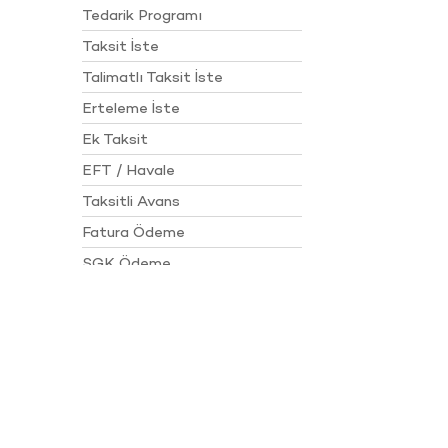
Tedarik Programı
Taksit İste
Talimatlı Taksit İste
Erteleme İste
Ek Taksit
EFT / Havale
Taksitli Avans
Fatura Ödeme
SGK Ödeme
Sanal Kart
Hesaplara Erişim