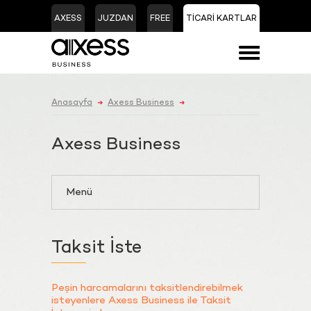
AXESS
JUZDAN
FREE
TİCARİ KARTLAR
Anasayfa
Axess Business
➜
➜
Axess Business
Menü
Taksit İste
Peşin harcamalarını taksitlendirebilmek
isteyenlere Axess Business ile Taksit