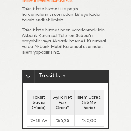
İsteme imkanı sunuyoruz.
Taksit İste hizmeti ile peşin
harcamalarınızı sonradan 18 aya kadar
taksitlendirebilirsiniz.
Taksit İste hizmetinden yararlanmak için
Akbank Kurumsal Telefon Şubesi'ni
arayabilir veya Akbank İnternet Kurumsal
ya da Akbank Mobil Kurumsal üzerinden
işlem yapabilirsiniz.
Taksit İste
Taksit
Aylık Net
İşlem Ücreti
Sayısı
Faiz
(BSMV
(Vade)
Oranı*
hariç)
2-18 Ay
%4,25
%0,00